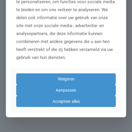
te personaliseren, om functies voor sociale media
te bieden en om ons verkeer te analyseren. We
delen ook informatie over uw gebruik van onze
site met onze sociale media-, advertentie- en
analysepartners, die deze informatie kunnen
combineren met andere gegevens die u aan hen
heeft verstrekt of die zij hebben verzameld via uw
gebruik van hun diensten.
Structuurrapport
Kappersbranche
2026
Weigeren
€
495,00
Aanpassen
Toevoegen aan
winkelwagen
Accepteer alles