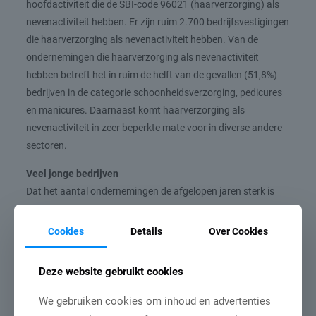
hoofdactiviteit die de SBI-code 96021 (haarverzorging) als
nevenactiviteit hebben. Er zijn ruim 2.700 bedrijfsvestigingen
die haarverzorging als nevenactiviteit hebben. Van de
ondernemingen die haarverzorging als nevenactiviteit
hebben betreft het in ruim de helft van de gevallen (51,8%)
bedrijven in de categorie schoonheidsverzorging, pedicures
en manicures. Daarnaast komt haarverzorging als
nevenactiviteit in zeer beperkte mate voor in diverse andere
sectoren.
Veel jonge bedrijven
Dat het aantal ondernemingen de afgelopen jaren sterk is
gegroeid blijkt wel uit de procentuele verdeling van het jaar
van oprichting van kapperszaken. Slechts zes procent van
Cookies
Details
Over Cookies
de salons is voor het jaar 2000 opgericht. Maar liefst 75
procent van de ondernemingen is in het jaar 2010 of recenter
Deze website gebruikt cookies
opgericht.
We gebruiken cookies om inhoud en advertenties