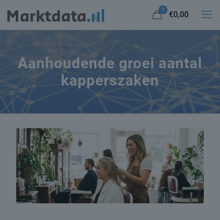
0
€0,00
Aanhoudende groei aantal
kapperszaken