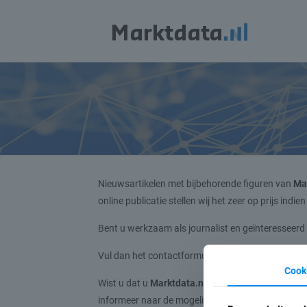
Nieuwsartikelen met bijbehorende figuren van
Ma
online publicatie stellen wij het zeer op prijs in
Bent u werkzaam als journalist en geïnteresseerd
Vul dan het contactformulier in en geef duidelijk 
Cook
Wist u dat u
Marktdata.nl
ook in kunt schakelen a
informeer naar de mogelijkheden van data-journal