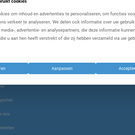
ruikt cookies
kies om inhoud en advertenties te personaliseren, om functies voo
 je in voor onze nieuwsbrief
ns verkeer te analyseren. We delen ook informatie over uw gebruik
 media-, advertentie- en analysepartners, die deze informatie kunn
ie u aan hen heeft verstrekt of die zij hebben verzameld via uw geb
ren
Aanpassen
Acceptee
naar…
Klantenservice
Algemene voorwaarden
me
Privacy beleid
porten
r ons
Rapporten bestellen
Disclaimer
erenties
Rapport-voorbeeld
Marktdata.nl
Beauty en wellness