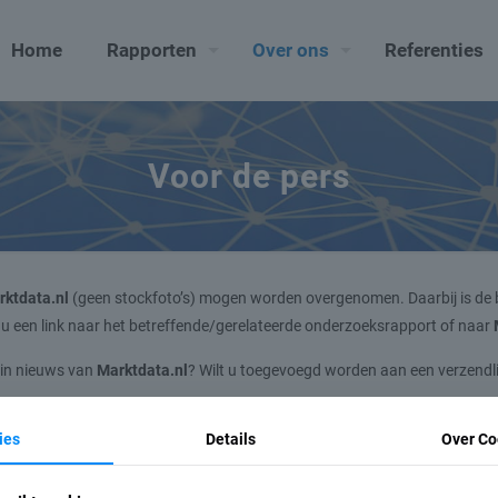
Home
Rapporten
Over ons
Referenties
Voor de pers
rktdata.nl
(geen stockfoto’s) mogen worden overgenomen. Daarbij is de
dien u een link naar het betreffende/gerelateerde onderzoeksrapport of naar
 in nieuws van
Marktdata.nl
? Wilt u toegevoegd worden aan een verzendli
aan in welke branches of sectoren u geïnteresseerd bent.
ies
Details
Over Co
ls big data journalist voor analyses en nieuwsartikelen over een specifi
istiek.