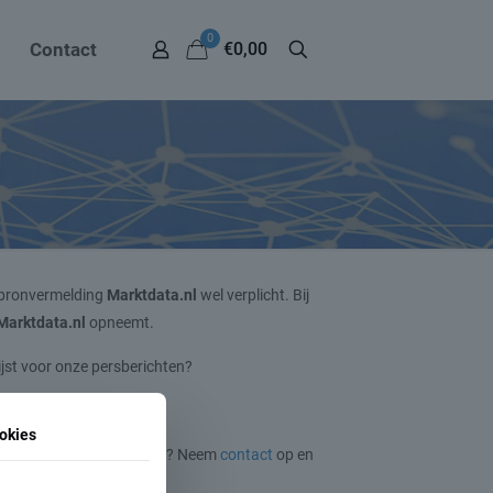
0
Contact
€0,00
 bronvermelding
Marktdata.nl
wel verplicht. Bij
Marktdata.nl
opneemt.
jst voor onze persberichten?
okies
ek product, dienst of thema? Neem
contact
op en