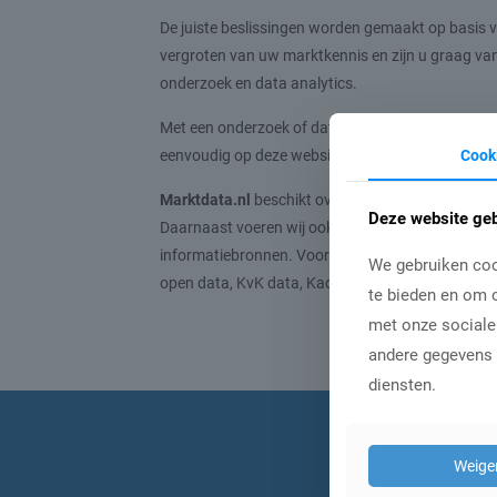
De juiste beslissingen worden gemaakt op basis va
vergroten van uw marktkennis en zijn u graag van
onderzoek en data analytics.
Met een onderzoek of data analyse op maat of me
Cook
eenvoudig op deze website kunt bestellen.
Marktdata.nl
beschikt over eigen panelsystemen 
Deze website geb
Daarnaast voeren wij ook analyses uit op bestaa
informatiebronnen. Voorbeelden van data-bronnen
We gebruiken coo
open data, KvK data, Kadaster data, Geografische
te bieden en om o
met onze sociale
andere gegevens d
diensten.
Schrijf
Weige