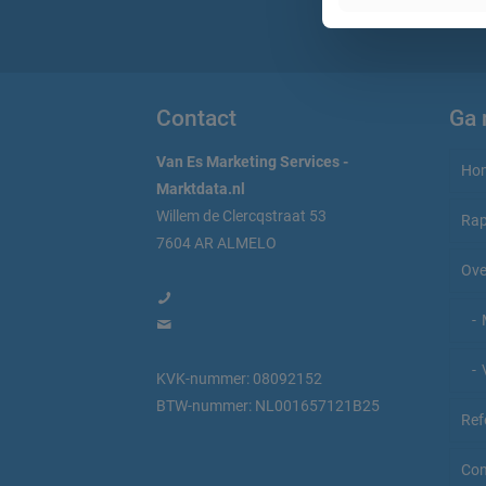
Contact
Ga 
Van Es Marketing Services -
Ho
Marktdata.nl
Willem de Clercqstraat 53
Rap
7604 AR ALMELO
Ove
0546 45 66 62
info@marktdata.nl
KVK-nummer: 08092152
d
BTW-nummer: NL001657121B25
Ref
Con