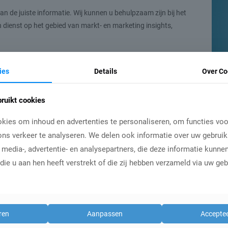
n de juiste informatie. Wij kunnen u behulpzaam zijn bij het
 dienst op het gebied van markt- en marketing insights,
t een van onze multiclient onderzoeksrapporten die u
ies
Details
Over Co
en online onderzoeksplatformen in diverse sectoren.
ruikt cookies
nde actuele data en het combineren van verschillende
 die wij veelvuldig gebruiken zijn eigen onderzoeksdata, CBS
kies om inhoud en advertenties te personaliseren, om functies voo
 data, Google big data en klant-specifieke data.
ns verkeer te analyseren. We delen ook informatie over uw gebruik
 media-, advertentie- en analysepartners, die deze informatie kunn
ie u aan hen heeft verstrekt of die zij hebben verzameld via uw geb
 je in voor onze nieuwsbrief
ren
Aanpassen
Acceptee