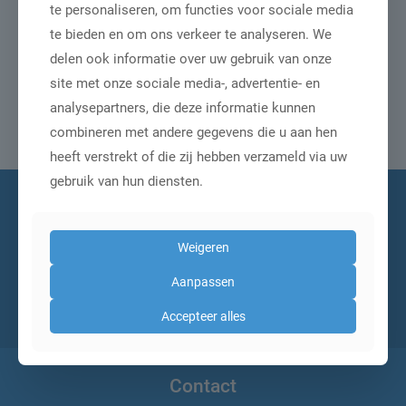
aan derden verstrekt. Bij iedere verzonden uitnodiging kunt u
te personaliseren, om functies voor sociale media
zich eenvoudig afmelden indien gewenst. Onderzoeken van
te bieden en om ons verkeer te analyseren. We
marktdata.nl bevatten nooit commerciële uitingen en
delen ook informatie over uw gebruik van onze
hebben enkel en alleen als doel marktinformatie te
site met onze sociale media-, advertentie- en
verzamelen.
analysepartners, die deze informatie kunnen
Een uitgebreidere privacyverklaring kunt u
hier
raadplegen.
combineren met andere gegevens die u aan hen
heeft verstrekt of die zij hebben verzameld via uw
gebruik van hun diensten.
Schrijf je in voor onze
nieuwsbrief
Weigeren
Aanpassen
Accepteer alles
Contact