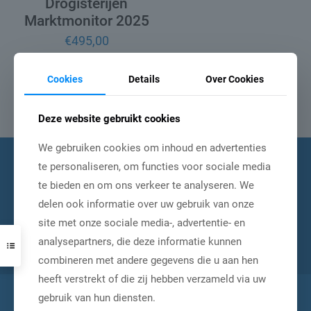
Drogisterijen
Marktmonitor 2025
€
495,00
Toevoegen aan
Cookies
Details
Over Cookies
winkelwagen
Deze website gebruikt cookies
We gebruiken cookies om inhoud en advertenties
Schrijf je in voor onze
te personaliseren, om functies voor sociale media
te bieden en om ons verkeer te analyseren. We
nieuwsbrief
delen ook informatie over uw gebruik van onze
site met onze sociale media-, advertentie- en
analysepartners, die deze informatie kunnen
combineren met andere gegevens die u aan hen
heeft verstrekt of die zij hebben verzameld via uw
gebruik van hun diensten.
Contact