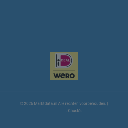
Privacy beleid
Retail food
Retail non food
Disclaimer
Tuinbouw
Woonbranche
Overig
© 2026 Marktdata.nl Alle rechten voorbehouden. |
Webdesign
: Chuck's