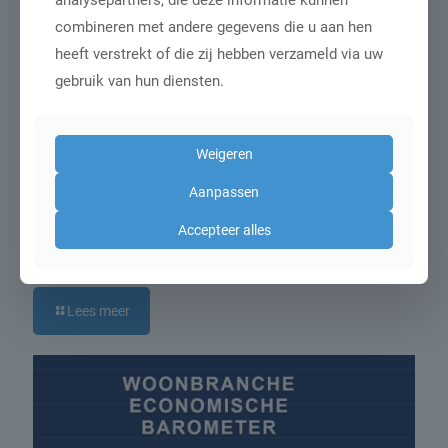
analysepartners, die deze informatie kunnen
combineren met andere gegevens die u aan hen
heeft verstrekt of die zij hebben verzameld via uw
gebruik van hun diensten.
Weigeren
Aanpassen
1 augustus 2026
Accepteer alles
Hout met afstand de populairste
materiaalsoort voor tafels en kasten
Lees meer