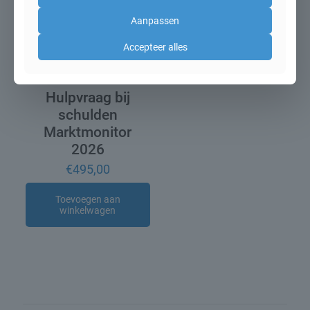
Aanpassen
Accepteer alles
Hulpvraag bij
schulden
Marktmonitor
2026
€
495,00
Toevoegen aan
winkelwagen