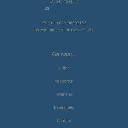
0546 45 66 62
info@marktdata.nl
KVK-nummer: 08092152
BTW-nummer: NL001657121B25
Ga naar…
Home
Rapporten
Rapporten bestellen
Over ons
Rapport-voorbeeld
Beauty en wellness
Referenties
Marktdata.nl
Wat is een beveiligd PDF-document
Voor de pers
Bouwnijverheid
Contact