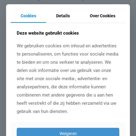
steeg flink. Waar deze jarenlang dicht bij 0% was, ging hij
vanaf 2024 naar ongeveer 2,56% voor veel leners. Dit
Cookies
Details
Over Cookies
betekent dat schulden sneller groter worden door rente op
het totale leenbedrag. Later zijn er ook renteaanpassingen
Deze website gebruikt cookies
geweest (bijvoorbeeld een kleine daling in 2025 naar ca.
2,33%).
We gebruiken cookies om inhoud en advertenties
te personaliseren, om functies voor sociale media
Trends in 2024–2025
te bieden en om ons verkeer te analyseren. We
Door de combinatie van basisbeurs en renteontwikkelingen:
delen ook informatie over uw gebruik van onze
Minder studenten lenen, terwijl het totaalbedrag van
site met onze sociale media-, advertentie- en
bestaande schulden nog steeds groot is. Meer mensen
hebben grote schulden (bijvoorbeeld > €50.000), vooral
analysepartners, die deze informatie kunnen
degenen die studeerden onder het oude leenstelsel vóór
combineren met andere gegevens die u aan hen
2023.
heeft verstrekt of die zij hebben verzameld via uw
gebruik van hun diensten.
Weigeren