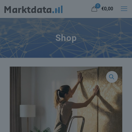
0
€0,00
Shop