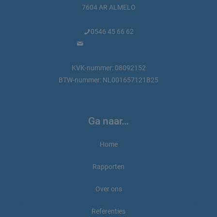
7604 AR ALMELO
0546 45 66 62
info@marktdata.nl
KVK-nummer: 08092152
BTW-nummer: NL001657121B25
Ga naar…
Home
Rapporten
Rapporten bestellen
Over ons
Rapport-voorbeeld
Beauty en wellness
Referenties
Marktdata.nl