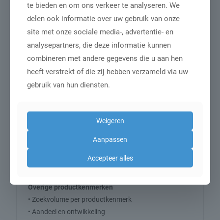
te bieden en om ons verkeer te analyseren. We
Soorten woonstijlen op het gebied van behang
delen ook informatie over uw gebruik van onze
• Zoekvolume per woonstijl
site met onze sociale media-, advertentie- en
• Aandeel en ontwikkeling
analysepartners, die deze informatie kunnen
• Marktposities
combineren met andere gegevens die u aan hen
heeft verstrekt of die zij hebben verzameld via uw
Kleuren
gebruik van hun diensten.
• Zoekvolume per kleur
• Aandeel en ontwikkeling
• Marktposities
Weigeren
Prints en materialen
Aanpassen
• Zoekvolume per print-/materiaalsoort
• Aandeel en ontwikkeling
Accepteer alles
• Marktposities
Overige productkenmerken
• Zoekvolume per productkenmerk
• Aandeel en ontwikkeling