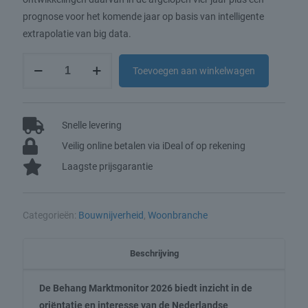
prognose voor het komende jaar op basis van intelligente
extrapolatie van big data.
Behang
Toevoegen aan winkelwagen
Marktmonitor
2026
aantal
Snelle levering
Veilig online betalen via iDeal of op rekening
Laagste prijsgarantie
Categorieën:
Bouwnijverheid
,
Woonbranche
Beschrijving
De Behang Marktmonitor 2026 biedt inzicht in de
oriëntatie en interesse van de Nederlandse