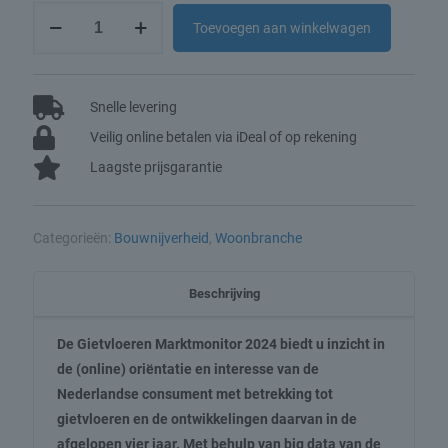
Gietvloeren
Toevoegen aan winkelwagen
Marktmonitor
2024
aantal
Snelle levering
Veilig online betalen via iDeal of op rekening
Laagste prijsgarantie
Categorieën:
Bouwnijverheid
,
Woonbranche
Beschrijving
De Gietvloeren Marktmonitor 2024 biedt u inzicht in
de (online) oriëntatie en interesse van de
Nederlandse consument met betrekking tot
gietvloeren en de ontwikkelingen daarvan in de
afgelopen vier jaar. Met behulp van big data van de