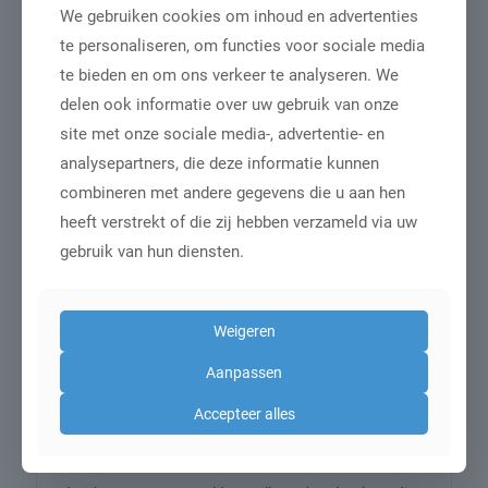
• Ranglijst totaal afgelopen vier jaar
We gebruiken cookies om inhoud en advertenties
• Stijgers en dalers 2021
te personaliseren, om functies voor sociale media
• Stijgers en dalers 2022
te bieden en om ons verkeer te analyseren. We
• Stijgers en dalers eerste elf maanden 2023
delen ook informatie over uw gebruik van onze
• Marktaandelen per jaar
site met onze sociale media-, advertentie- en
• Jaarlijkse top-10 (2020, 2021, 2022, eerste elf
analysepartners, die deze informatie kunnen
maanden 2023)
combineren met andere gegevens die u aan hen
• Marktposities van de top-14 aanbieders
heeft verstrekt of die zij hebben verzameld via uw
Onderzoek verantwoording
gebruik van hun diensten.
Over de data-analyses
De data-analyses hebben allen betrekking op de
Weigeren
meest actuele beschikbare gegevens die in december
Aanpassen
2023 beschikbaar waren. De analyses van Google
data zijn uitgevoerd op het zoekverkeer naar
Accepteer alles
gietvloeren gerelateerde zoekopdrachten in de periode
december 2019 t/m november 2023. Eerst is er een