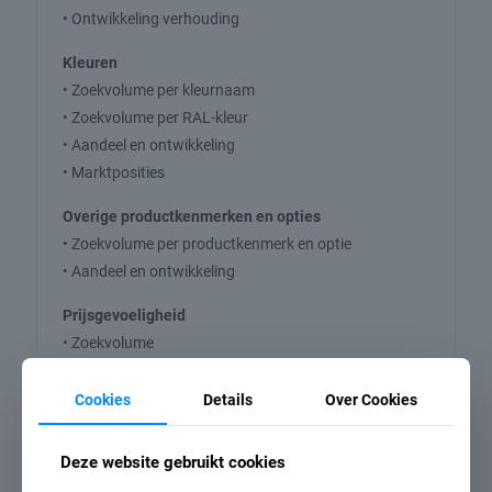
• Ontwikkeling verhouding
Kleuren
• Zoekvolume per kleurnaam
• Zoekvolume per RAL-kleur
• Aandeel en ontwikkeling
• Marktposities
Overige productkenmerken en opties
• Zoekvolume per productkenmerk en optie
• Aandeel en ontwikkeling
Prijsgevoeligheid
• Zoekvolume
• Aandeel en ontwikkeling
Cookies
Details
Over Cookies
Aanbieders: merken, winkelformules en
verkoopplatformen
Deze website gebruikt cookies
• Zoekvolume en ontwikkeling totaal en per aanbieder