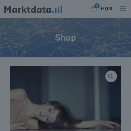
0
€0,00
Shop