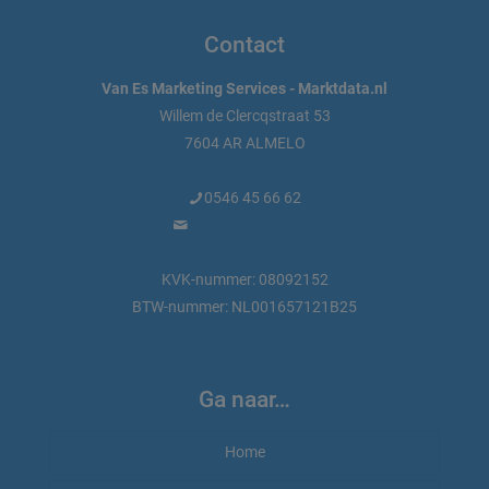
Contact
Van Es Marketing Services - Marktdata.nl
Willem de Clercqstraat 53
7604 AR ALMELO
0546 45 66 62
info@marktdata.nl
KVK-nummer: 08092152
BTW-nummer: NL001657121B25
Ga naar…
Home