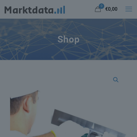
0
€0,00
Shop