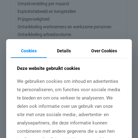
Omzetverdeling per maand
Exploitatiebeeld en kengetallen
Prijsgevoeligheid
Ontwikkeling werknemers en werkzame personen
Ontwikkeling arbeidsvolume
Ontwikkeling investeringen
Verwachtingen voor het jaar 2024
Cookies
Details
Over Cookies
Onderzoek verantwoording
Deze website gebruikt cookies
Het Structuurrapport
We gebruiken cookies om inhoud en advertenties
Stukadoors 2024 is
te personaliseren, om functies voor sociale media
samengesteld met behulp
te bieden en om ons verkeer te analyseren. We
van de volgende data-
delen ook informatie over uw gebruik van onze
bronnen:
site met onze sociale media-, advertentie- en
analysepartners, die deze informatie kunnen
• Handelsregister: De data-analyses van het
combineren met andere gegevens die u aan hen
Handelsregister hebben betrekking op de gegevens