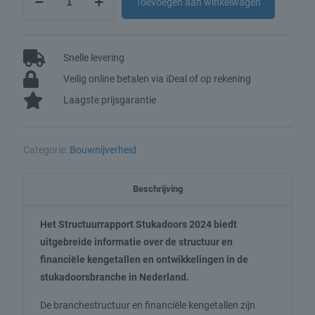
Toevoegen aan winkelwagen
Stukadoors
2024
aantal
Snelle levering
Veilig online betalen via iDeal of op rekening
Laagste prijsgarantie
Categorie:
Bouwnijverheid
Beschrijving
Het Structuurrapport Stukadoors 2024 biedt
uitgebreide informatie over de structuur en
financiële kengetallen en ontwikkelingen in de
stukadoorsbranche in Nederland.
De branchestructuur en financiële kengetallen zijn