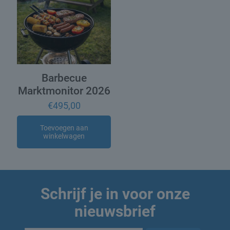
Barbecue
Marktmonitor 2026
€
495,00
Toevoegen aan
winkelwagen
Schrijf je in voor onze
nieuwsbrief