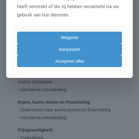
Vormen
heeft verstrekt of die zij hebben verzameld via uw
• Zoekvolume per vorm
gebruik van hun diensten.
• Aandeel en ontwikkeling
• Marktposities
Weigeren
Afwerking
• Zoekvolume naar afwerking (mat, hoogglans)
Aanpassen
• Aandeel en ontwikkeling
Accepteer alles
Nieuw, tweedehands of zelf maken
• Zoekvolume naar nieuwe, tweedehands en zelf te
maken zitmeubels
• Aandeel en ontwikkeling
Kopen, huren, leasen en financiering
• Zoekvolume naar aankoopvorm en financiering
• Aandeel en ontwikkeling
Prijsgevoeligheid
• Zoekvolume