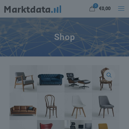
0
€0,00
Shop