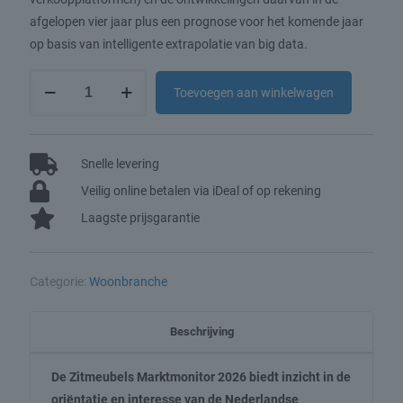
afgelopen vier jaar plus een prognose voor het komende jaar
op basis van intelligente extrapolatie van big data.
Zitmeubels
Toevoegen aan winkelwagen
Marktmonitor
2026
aantal
Snelle levering
Veilig online betalen via iDeal of op rekening
Laagste prijsgarantie
Categorie:
Woonbranche
Beschrijving
De Zitmeubels Marktmonitor 2026 biedt inzicht in de
oriëntatie en interesse van de Nederlandse