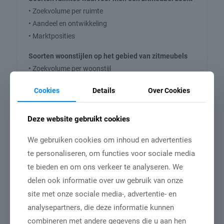
• Zoekvolume per ruimte
• Aandeel en ontwikkeling
• Marktposities
Soorten woonstijlen op het gebied van zitmeubels
• Zoekvolume per woonstijl
• Aandeel en ontwikkeling
Cookies
Details
Over Cookies
• Marktposities
Kleuren
Deze website gebruikt cookies
• Zoekvolume per kleur
• Aandeel en ontwikkeling
We gebruiken cookies om inhoud en advertenties
• Marktposities
te personaliseren, om functies voor sociale media
te bieden en om ons verkeer te analyseren. We
Materiaalsoorten
delen ook informatie over uw gebruik van onze
• Zoekvolume per materiaalsoort
site met onze sociale media-, advertentie- en
• Aandeel en ontwikkeling
analysepartners, die deze informatie kunnen
• Marktposities
combineren met andere gegevens die u aan hen