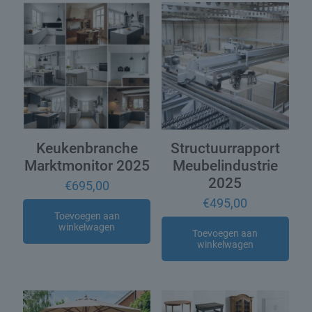
Keukenbranche
Structuurrapport
Marktmonitor 2025
Meubelindustrie
2025
€
695,00
€
495,00
Toevoegen aan
winkelwagen
Toevoegen aan
winkelwagen