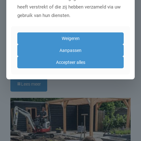
heeft verstrekt of die zij hebben verzameld via uw
gebruik van hun diensten.
Weigeren
Aanpassen
2 juni 2026
Consument kiest bij tuinmeubels steeds
Accepteer alles
vaker voor kleur
Lees meer