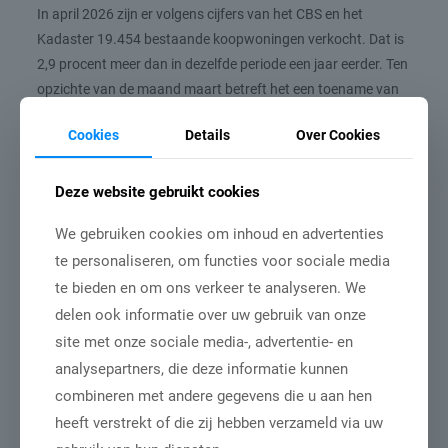
In april 2026 zijn er volgens cijfers van het CBS en het
Kadaster 19.454 bestaande koopwoningen verkocht. Dat is
2,9 procent meer dan in dezelfde periode een jaar eerder. Ten
opzichte van de maand maart betreft het een toename van
0,4 procent. De deelindicator van de woningmarkt is van
Cookies
Details
Over Cookies
12,6 gedaald naar 2,9.
Toelichting op de woonbranche economische barometer
Deze website gebruikt cookies
De woonbranche economische barometer geeft een actueel
beeld van het economisch klimaat in de woonbranche. De
We gebruiken cookies om inhoud en advertenties
barometer is opgebouwd uit een aantal marktcijfers die sterk
te personaliseren, om functies voor sociale media
bepalend zijn voor de woonbranche, zoals het
te bieden en om ons verkeer te analyseren. We
consumentenvertrouwen, producentenvertrouwen,
delen ook informatie over uw gebruik van onze
indexcijfers over de woningmarkt en het indexcijfer van de
site met onze sociale media-, advertentie- en
omzetontwikkeling van woondetaillisten in Nederland. Het
analysepartners, die deze informatie kunnen
saldo van deze indexcijfers vormt de stand van de
combineren met andere gegevens die u aan hen
woonbranche economische barometer. Een negatieve stand
heeft verstrekt of die zij hebben verzameld via uw
van de barometer duidt op een krimpende markt. Staat de