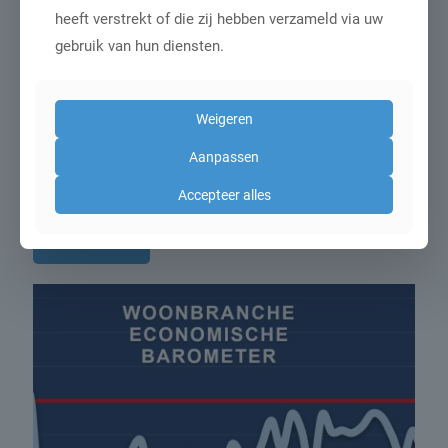
heeft verstrekt of die zij hebben verzameld via uw
gebruik van hun diensten.
Weigeren
1 augustus 2026
Aanpassen
Hout met afstand de populairste
materiaalsoort voor tafels en kasten
Accepteer alles
Lees meer