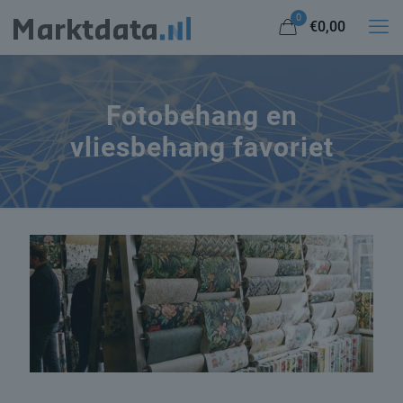
0
€0,00
Fotobehang en
vliesbehang favoriet