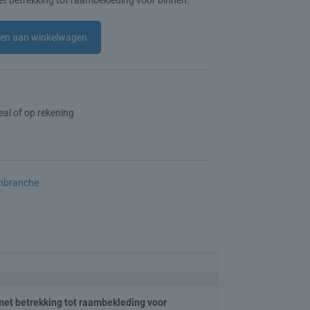
 betrekking tot raambekleding voor binnen.
en aan winkelwagen
Deal of op rekening
nbranche
met betrekking tot raambekleding voor