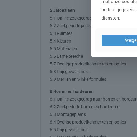
met onze sociale
andere gegevens d
5 Jaloezieën
diensten.
5.1 Online zoekgedrag naar jaloezieën
5.2 Zoekperiode jaloezieën
5.3 Ruimtes
Weige
5.4 Kleuren
5.5 Materialen
5.6 Lamelbreedte
5.7 Overige productkenmerken en opties
5.8 Prijsgevoeligheid
5.9 Merken en winkelformules
6 Horren en hordeuren
6.1 Online zoekgedrag naar horren en hordeu
6.2 Zoekperiode horren en hordeuren
6.3 Montageplaats
6.4 Overige productkenmerken en opties
6.5 Prijsgevoeligheid