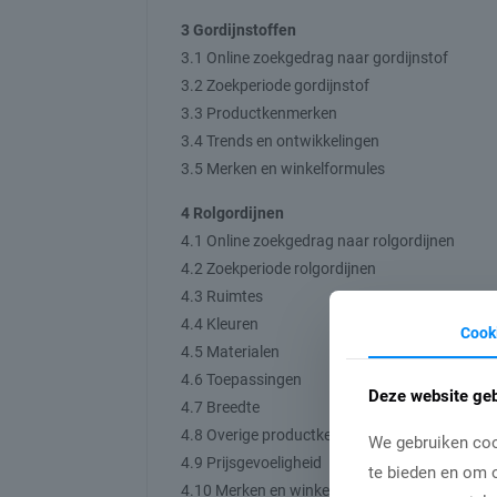
3 Gordijnstoffen
3.1 Online zoekgedrag naar gordijnstof
3.2 Zoekperiode gordijnstof
3.3 Productkenmerken
3.4 Trends en ontwikkelingen
3.5 Merken en winkelformules
4 Rolgordijnen
4.1 Online zoekgedrag naar rolgordijnen
4.2 Zoekperiode rolgordijnen
4.3 Ruimtes
4.4 Kleuren
Cook
4.5 Materialen
4.6 Toepassingen
Deze website geb
4.7 Breedte
4.8 Overige productkenmerken en opties
We gebruiken coo
4.9 Prijsgevoeligheid
te bieden en om o
4.10 Merken en winkelformules