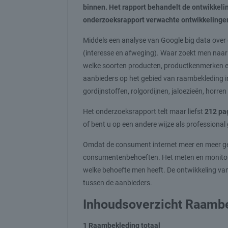
binnen. Het rapport behandelt de ontwikkeli
onderzoeksrapport verwachte ontwikkelingen 
Middels een analyse van Google big data over 
(interesse en afweging). Waar zoekt men naar
welke soorten producten, productkenmerken en 
aanbieders op het gebied van raambekleding i
gordijnstoffen, rolgordijnen, jaloezieën, horre
Het onderzoeksrapport telt maar liefst
212 pa
of bent u op een andere wijze als professiona
Omdat de consument internet meer en meer gebr
consumentenbehoeften. Het meten en monitoren
welke behoefte men heeft. De ontwikkeling v
tussen de aanbieders.
Inhoudsoverzicht Raamb
1 Raambekleding totaal