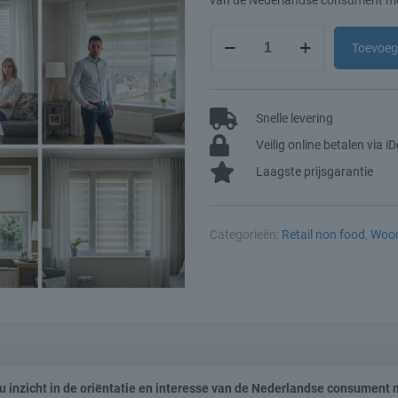
van de Nederlandse consument met
Raambekleding
Toevoeg
Marktmonitor
2025
aantal
Snelle levering
Veilig online betalen via i
Laagste prijsgarantie
Categorieën:
Retail non food
,
Woo
 inzicht in de oriëntatie en interesse van de Nederlandse consument 