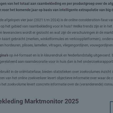
ngen van het totaal aan raambekleding en per productgroep over de afge
voor het komende jaar op basis van intelligente extrapolatie van big 
de afgelopen vier jaar (2021 t/m 2024) is de online consideration-fase v
 op het gebied van raambekleding voor in huis? Welke trends zijn er in 
leveranciers wordt er gezocht en wat zijn de verschuivingen in de markt
n kaart gebracht (merken, winkelformules en verkoopplatformen), onderve
n en hordeuren, plisses, lamellen, vitrages, vliegengordijnen, vouwgordijnen
gina’s
op A4-formaat en is in kleurendruk en Nederlandstalig uitgevoerd. 
l gerelateerd aan raamdecoratie voor in huis dan is het onderzoeksrappor
uikt in de oriëntatiefase, bieden statistieken over zoekvolumes inzicht 
 van het online zoekverkeer levert objectieve informatie over waar de c
an het zoekvolume levert concrete informatie over de (veranderende) c
ekleding Marktmonitor 2025