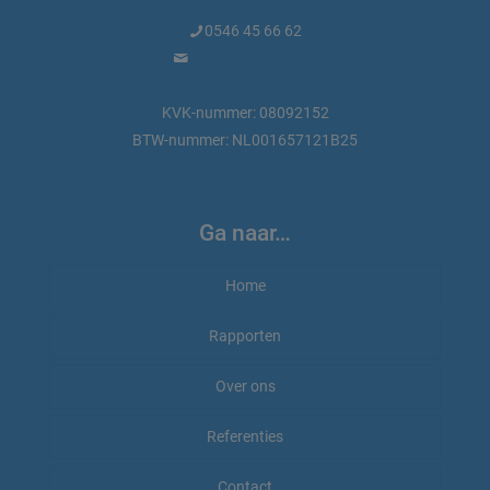
0546 45 66 62
info@marktdata.nl
KVK-nummer: 08092152
BTW-nummer: NL001657121B25
Ga naar…
Home
Rapporten
Rapporten bestellen
Over ons
Rapport-voorbeeld
Beauty en wellness
Referenties
Marktdata.nl
Wat is een beveiligd PDF-document
Voor de pers
Bouwnijverheid
Contact