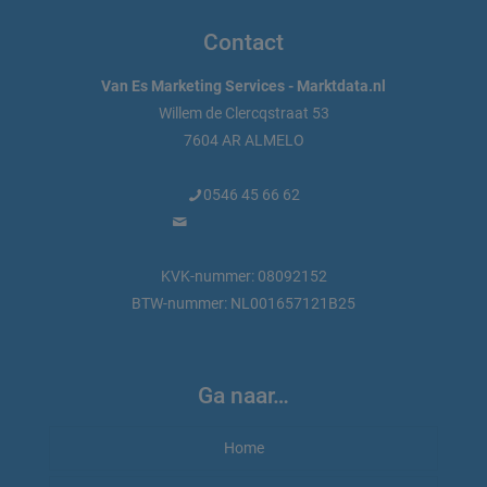
Contact
Van Es Marketing Services - Marktdata.nl
Willem de Clercqstraat 53
7604 AR ALMELO
0546 45 66 62
info@marktdata.nl
KVK-nummer: 08092152
BTW-nummer: NL001657121B25
Ga naar…
Home