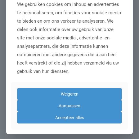
We gebruiken cookies om inhoud en advertenties
te personaliseren, om functies voor sociale media
te bieden en om ons verkeer te analyseren. We
delen ook informatie over uw gebruik van onze
site met onze sociale media-, advertentie- en
analysepartners, die deze informatie kunnen
combineren met andere gegevens die u aan hen
heeft verstrekt of die zij hebben verzameld via uw
5 september 2025
gebruik van hun diensten.
Leveranciers van
dierenaccessoires in
Weigeren
beeld gebracht
Aanpassen
In het Marketingrapport Dierenspeciaalzaken 2020 is
Accepteer alles
de handel in dierenaccessoires via dierenspeciaalzaken
in kaart gebracht. Daaruit
[…]