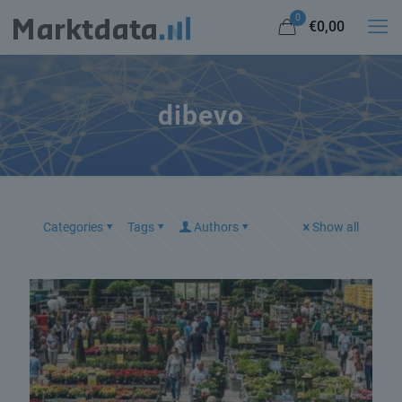
0
€0,00
dibevo
Categories
Tags
Authors
Show all