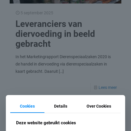
5 september 2025
Leveranciers van
diervoeding in beeld
gebracht
In het Marketingrapport Dierenspeciaalzaken 2020 is
de handel in diervoeding via dierenspeciaalzaken in
kaart gebracht. Daaruit
[…]
Lees meer
Cookies
Details
Over Cookies
Deze website gebruikt cookies