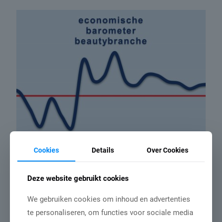
Cookies
Details
Over Cookies
15 januari 2026
Deze website gebruikt cookies
Economische barometer
beautybranche in derde
We gebruiken cookies om inhoud en advertenties
te personaliseren, om functies voor sociale media
kwartaal 2025 gestegen