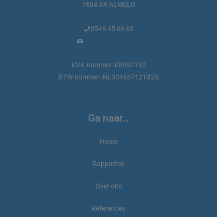
7604 AR ALMELO
0546 45 66 62
info@marktdata.nl
KVK-nummer: 08092152
BTW-nummer: NL001657121B25
Ga naar…
Home
Rapporten
Rapporten bestellen
Over ons
Rapport-voorbeeld
Beauty en wellness
Referenties
Marktdata.nl