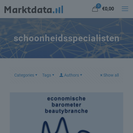
0
€0,00
schoonheidsspecialisten
Categories
Tags
Authors
Show all