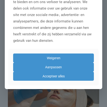
te bieden en om ons verkeer te analyseren. We
delen ook informatie over uw gebruik van onze
Ondernemingen in de beautybranche, zoals kappers,
site met onze sociale media-, advertentie- en
schoonheidsspecialisten, pedicuren en manicuren,
analysepartners, die deze informatie kunnen
boekten in het derde kwartaal van
[…]
combineren met andere gegevens die u aan hen
heeft verstrekt of die zij hebben verzameld via uw
Lees meer
gebruik van hun diensten.
Weigeren
Aanpassen
Accepteer alles