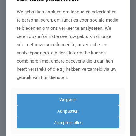
duurzaam met
We gebruiken cookies om inhoud en advertenties
veelzijdige toepassingen
te personaliseren, om functies voor sociale media
te bieden en om ons verkeer te analyseren. We
Bamboe wint aan populariteit als materiaalsoort
delen ook informatie over uw gebruik van onze
binnen de interieurbranche. Van vloeren en meubels tot
site met onze sociale media-, advertentie- en
raambekleding en
[…]
analysepartners, die deze informatie kunnen
combineren met andere gegevens die u aan hen
Lees meer
heeft verstrekt of die zij hebben verzameld via uw
gebruik van hun diensten.
Weigeren
Aanpassen
Accepteer alles