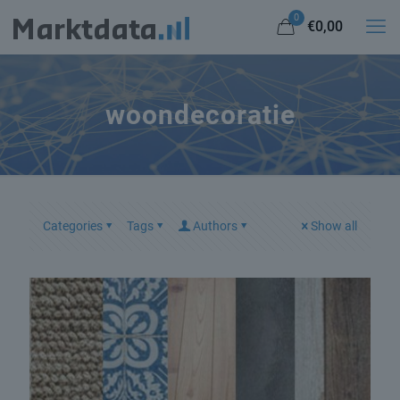
0
€0,00
woondecoratie
Categories
Tags
Authors
Show all