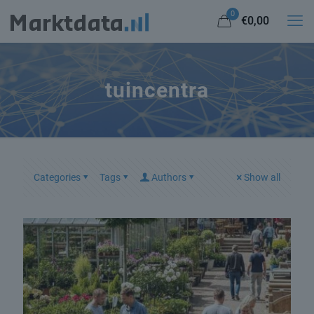
0
€0,00
tuincentra
Categories
Tags
Authors
Show all